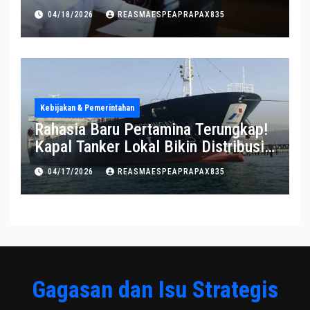
Pernyataan BKN Bikin Heboh
04/18/2026
REASMAESPEAPRAPAX835
Kebijakan & Pemerintahan
Rahasia Baru Pertamina Terungkap!
Kapal Tanker Lokal Bikin Distribusi
RI Makin Kuat
04/17/2026
REASMAESPEAPRAPAX835
Gagasan dan Isu Strategis