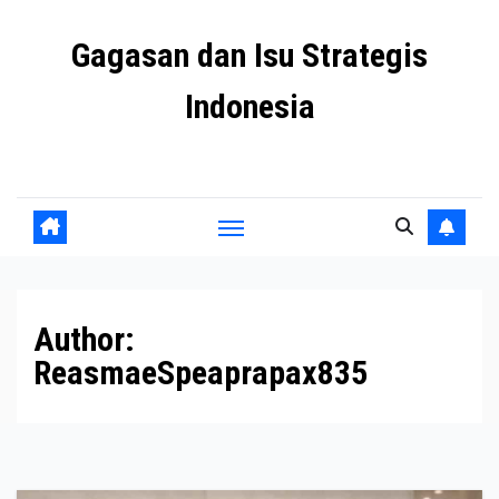
Skip
Gagasan dan Isu Strategis
to
content
Indonesia
Mengulas agenda penting negeri ini
Author:
ReasmaeSpeaprapax835