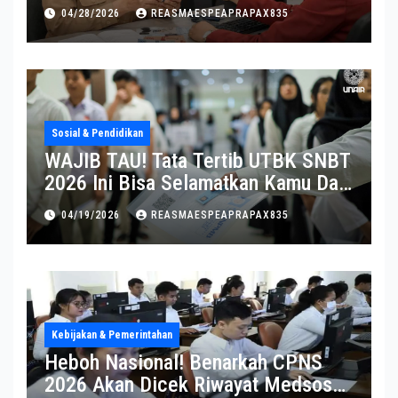
Diperpanjang
04/28/2026
REASMAESPEAPRAPAX835
Sosial & Pendidikan
WAJIB TAU! Tata Tertib UTBK SNBT
2026 Ini Bisa Selamatkan Kamu Dari
Diskualifikasi
04/19/2026
REASMAESPEAPRAPAX835
Kebijakan & Pemerintahan
Heboh Nasional! Benarkah CPNS
2026 Akan Dicek Riwayat Medsos?