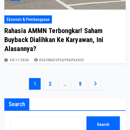
Ekonomi & Pembangunan
Rahasia AMMN Terbongkar! Saham
Buyback Dialihkan Ke Karyawan, Ini
Alasannya?
04/11/2026
REASMAESPEAPRAPAX835
Posts
1
2
…
8
pagination
Search
Search