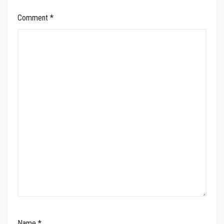
Comment
*
Name
*