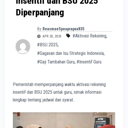
Insentif dan BSU 2025
Diperpanjang
By
ReasmaeSpeaprapax835
#Aktivasi Rekening
,
APR 28, 2026
#BSU 2025
,
#Gagasan dan Isu Strategis Indonesia
,
#Gaji Tambahan Guru
,
#Insentif Guru
Pemerintah memperpanjang waktu aktivasi rekening
insentif dan BSU 2025 untuk guru, simak informasi
lengkap tentang jadwal dan syarat.