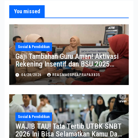
You missed
Sosial & Pendidikan
Gaji Tambahan Guru Aman! Aktivasi
Rekening Insentif dan BSU 2025
Diperpanjang
04/28/2026
REASMAESPEAPRAPAX835
Sosial & Pendidikan
WAJIB TAU! Tata Tertib UTBK SNBT
2026 Ini Bisa Selamatkan Kamu Dari