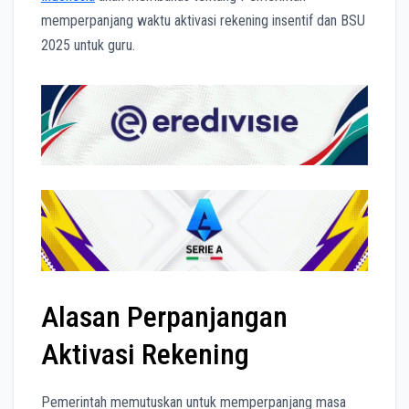
memperpanjang waktu aktivasi rekening insentif dan BSU
2025 untuk guru.
Alasan Perpanjangan
Aktivasi Rekening
Pemerintah memutuskan untuk memperpanjang masa