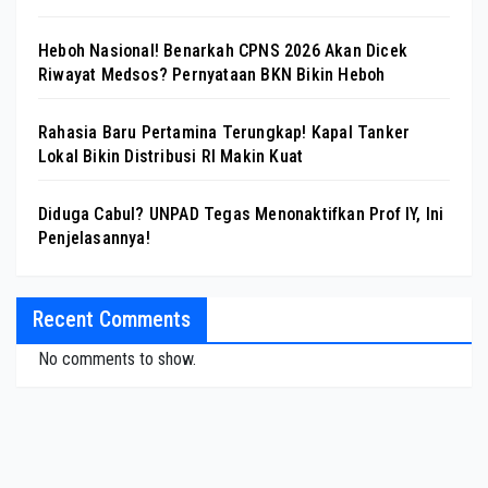
Heboh Nasional! Benarkah CPNS 2026 Akan Dicek
Riwayat Medsos? Pernyataan BKN Bikin Heboh
Rahasia Baru Pertamina Terungkap! Kapal Tanker
Lokal Bikin Distribusi RI Makin Kuat
Diduga Cabul? UNPAD Tegas Menonaktifkan Prof IY, Ini
Penjelasannya!
Recent Comments
No comments to show.