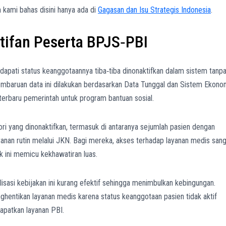
n kami bahas disini hanya ada di
Gagasan dan Isu Strategis Indonesia
.
tifan Peserta BPJS‑PBI
dapati status keanggotaannya tiba‑tiba dinonaktifkan dalam sistem tanp
baruan data ini dilakukan berdasarkan Data Tunggal dan Sistem Ekono
erbaru pemerintah untuk program bantuan sosial.
ori yang dinonaktifkan, termasuk di antaranya sejumlah pasien dengan
anan rutin melalui JKN. Bagi mereka, akses terhadap layanan medis san
k ini memicu kekhawatiran luas.
isasi kebijakan ini kurang efektif sehingga menimbulkan kebingungan.
nghentikan layanan medis karena status keanggotaan pasien tidak aktif
patkan layanan PBI.