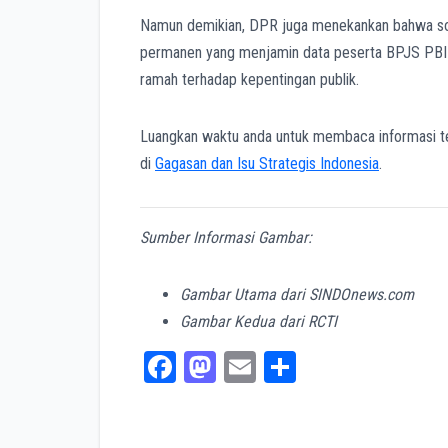
Namun demikian, DPR juga menekankan bahwa solu
permanen yang menjamin data peserta BPJS PBI le
ramah terhadap kepentingan publik.
Luangkan waktu anda untuk membaca informasi t
di
Gagasan dan Isu Strategis Indonesia
.
Sumber Informasi Gambar:
Gambar Utama dari SINDOnews.com
Gambar Kedua dari RCTI
Fa
M
E
Sh
ce
as
m
ar
bo
to
ail
e