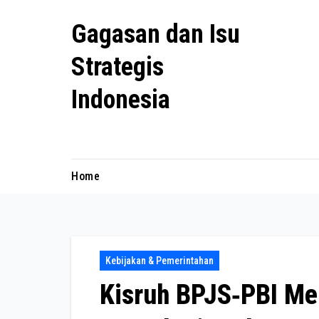
Skip
Gagasan dan Isu
to
content
Strategis
Indonesia
Mengulas agenda penting negeri ini
Home
Kebijakan & Pemerintahan
Kisruh BPJS‑PBI Me