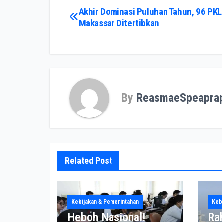
ok
do
Post
Akhir Dominasi Puluhan Tahun, 96 PKL
n
Makassar Ditertibkan
navigation
By
ReasmaeSpeapra
Related Post
Kebijakan & Pemerintahan
Keb
Heboh Nasional!
Ra