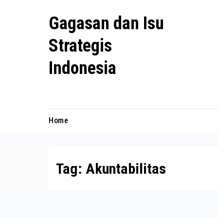
Skip
Gagasan dan Isu
to
content
Strategis
Indonesia
Mengulas agenda penting negeri ini
Home
Tag:
Akuntabilitas