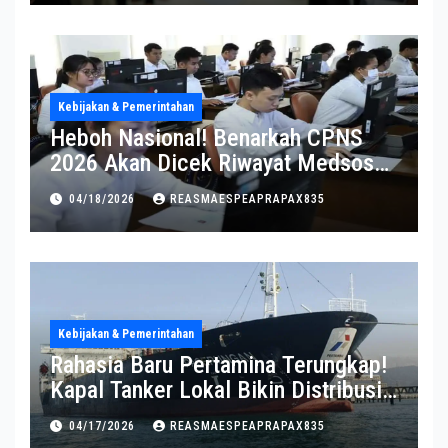
Kebijakan & Pemerintahan
Heboh Nasional! Benarkah CPNS
2026 Akan Dicek Riwayat Medsos?
Pernyataan BKN Bikin Heboh
04/18/2026
REASMAESPEAPRAPAX835
Kebijakan & Pemerintahan
Rahasia Baru Pertamina Terungkap!
Kapal Tanker Lokal Bikin Distribusi
RI Makin Kuat
04/17/2026
REASMAESPEAPRAPAX835