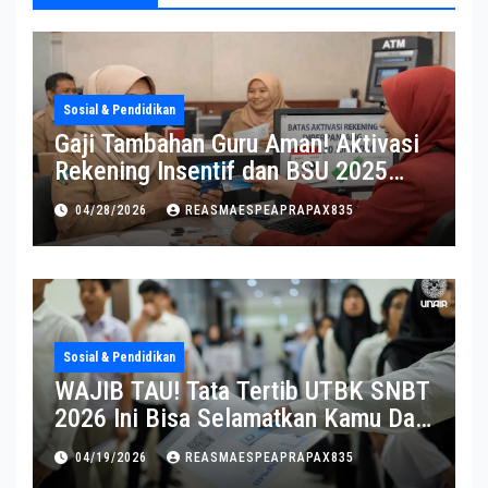
Sosial & Pendidikan
Gaji Tambahan Guru Aman! Aktivasi
Rekening Insentif dan BSU 2025
Diperpanjang
04/28/2026
REASMAESPEAPRAPAX835
Sosial & Pendidikan
WAJIB TAU! Tata Tertib UTBK SNBT
2026 Ini Bisa Selamatkan Kamu Dari
Diskualifikasi
04/19/2026
REASMAESPEAPRAPAX835