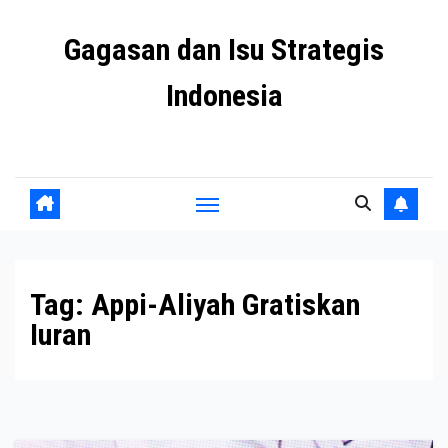
Skip
Gagasan dan Isu Strategis
to
content
Indonesia
Mengulas agenda penting negeri ini
Tag:
Appi-Aliyah Gratiskan
Iuran