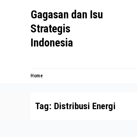
Skip
Gagasan dan Isu
to
content
Strategis
Indonesia
Mengulas agenda penting negeri ini
Home
Tag:
Distribusi Energi