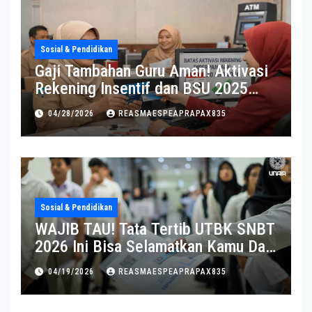
Sosial & Pendidikan
Gaji Tambahan Guru Aman! Aktivasi
Rekening Insentif dan BSU 2025
Diperpanjang
04/28/2026
REASMAESPEAPRAPAX835
Sosial & Pendidikan
WAJIB TAU! Tata Tertib UTBK SNBT
2026 Ini Bisa Selamatkan Kamu Dari
Diskualifikasi
04/19/2026
REASMAESPEAPRAPAX835