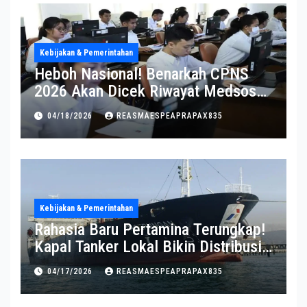
Kebijakan & Pemerintahan
Heboh Nasional! Benarkah CPNS
2026 Akan Dicek Riwayat Medsos?
Pernyataan BKN Bikin Heboh
04/18/2026
REASMAESPEAPRAPAX835
Kebijakan & Pemerintahan
Rahasia Baru Pertamina Terungkap!
Kapal Tanker Lokal Bikin Distribusi
RI Makin Kuat
04/17/2026
REASMAESPEAPRAPAX835