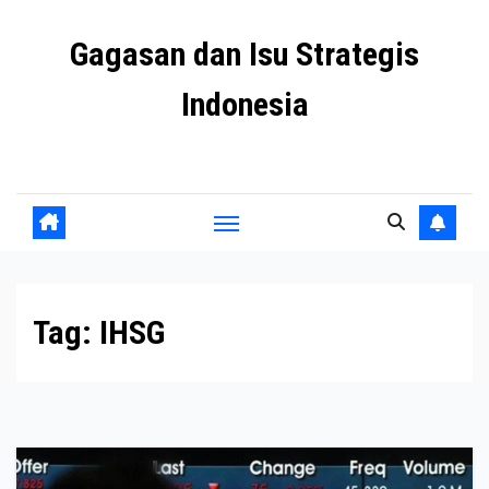
Skip
Gagasan dan Isu Strategis
to
content
Indonesia
Mengulas agenda penting negeri ini
Tag:
IHSG