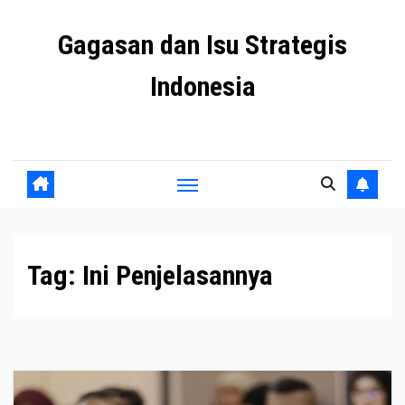
Skip
Gagasan dan Isu Strategis
to
content
Indonesia
Mengulas agenda penting negeri ini
Tag:
Ini Penjelasannya