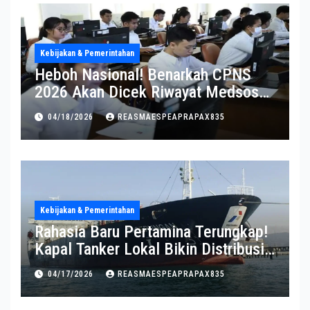
Kebijakan & Pemerintahan
Heboh Nasional! Benarkah CPNS
2026 Akan Dicek Riwayat Medsos?
Pernyataan BKN Bikin Heboh
04/18/2026
REASMAESPEAPRAPAX835
Kebijakan & Pemerintahan
Rahasia Baru Pertamina Terungkap!
Kapal Tanker Lokal Bikin Distribusi
RI Makin Kuat
04/17/2026
REASMAESPEAPRAPAX835