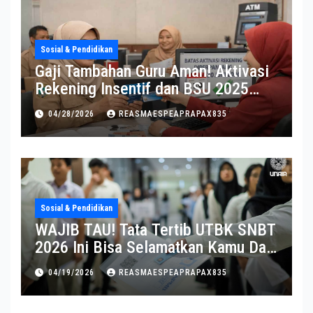
Sosial & Pendidikan
Gaji Tambahan Guru Aman! Aktivasi
Rekening Insentif dan BSU 2025
Diperpanjang
04/28/2026
REASMAESPEAPRAPAX835
Sosial & Pendidikan
WAJIB TAU! Tata Tertib UTBK SNBT
2026 Ini Bisa Selamatkan Kamu Dari
Diskualifikasi
04/19/2026
REASMAESPEAPRAPAX835