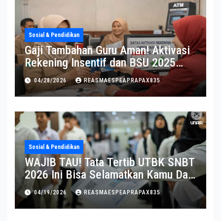
Sosial & Pendidikan
Gaji Tambahan Guru Aman! Aktivasi
Rekening Insentif dan BSU 2025
Diperpanjang
04/28/2026
REASMAESPEAPRAPAX835
Sosial & Pendidikan
WAJIB TAU! Tata Tertib UTBK SNBT
2026 Ini Bisa Selamatkan Kamu Dari
Diskualifikasi
04/19/2026
REASMAESPEAPRAPAX835