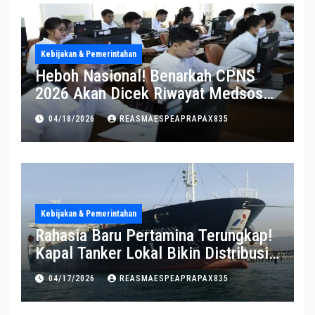
Kebijakan & Pemerintahan
Heboh Nasional! Benarkah CPNS
2026 Akan Dicek Riwayat Medsos?
Pernyataan BKN Bikin Heboh
04/18/2026
REASMAESPEAPRAPAX835
Kebijakan & Pemerintahan
Rahasia Baru Pertamina Terungkap!
Kapal Tanker Lokal Bikin Distribusi
RI Makin Kuat
04/17/2026
REASMAESPEAPRAPAX835