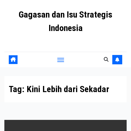
Skip
Gagasan dan Isu Strategis
to
content
Indonesia
Mengulas agenda penting negeri ini
Tag:
Kini Lebih dari Sekadar