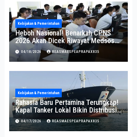
Kebijakan & Pemerintahan
Heboh Nasional! Benarkah CPNS
2026 Akan Dicek Riwayat Medsos?
Pernyataan BKN Bikin Heboh
04/18/2026
REASMAESPEAPRAPAX835
Kebijakan & Pemerintahan
Rahasia Baru Pertamina Terungkap!
Kapal Tanker Lokal Bikin Distribusi
RI Makin Kuat
04/17/2026
REASMAESPEAPRAPAX835