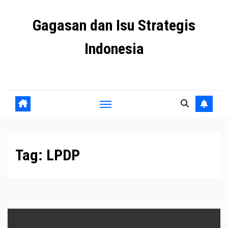
Skip
Gagasan dan Isu Strategis
to
content
Indonesia
Mengulas agenda penting negeri ini
Tag:
LPDP