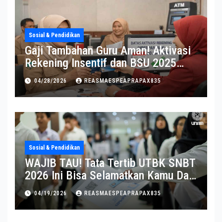
Sosial & Pendidikan
Gaji Tambahan Guru Aman! Aktivasi
Rekening Insentif dan BSU 2025
Diperpanjang
04/28/2026
REASMAESPEAPRAPAX835
Sosial & Pendidikan
WAJIB TAU! Tata Tertib UTBK SNBT
2026 Ini Bisa Selamatkan Kamu Dari
Diskualifikasi
04/19/2026
REASMAESPEAPRAPAX835