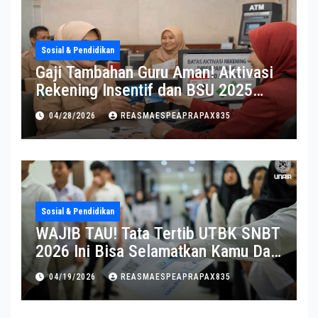
Sosial & Pendidikan
Gaji Tambahan Guru Aman! Aktivasi
Rekening Insentif dan BSU 2025
Diperpanjang
04/28/2026
REASMAESPEAPRAPAX835
Sosial & Pendidikan
WAJIB TAU! Tata Tertib UTBK SNBT
2026 Ini Bisa Selamatkan Kamu Dari
Diskualifikasi
04/19/2026
REASMAESPEAPRAPAX835