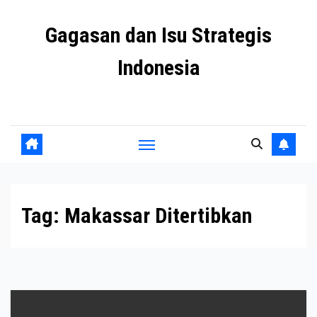
Skip
Gagasan dan Isu Strategis
to
content
Indonesia
Mengulas agenda penting negeri ini
Tag:
Makassar Ditertibkan