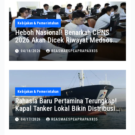
Kebijakan & Pemerintahan
Heboh Nasional! Benarkah CPNS
2026 Akan Dicek Riwayat Medsos?
Pernyataan BKN Bikin Heboh
04/18/2026
REASMAESPEAPRAPAX835
Kebijakan & Pemerintahan
Rahasia Baru Pertamina Terungkap!
Kapal Tanker Lokal Bikin Distribusi
RI Makin Kuat
04/17/2026
REASMAESPEAPRAPAX835