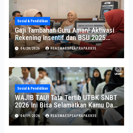
Sosial & Pendidikan
Gaji Tambahan Guru Aman! Aktivasi
Rekening Insentif dan BSU 2025
Diperpanjang
04/28/2026
REASMAESPEAPRAPAX835
Sosial & Pendidikan
WAJIB TAU! Tata Tertib UTBK SNBT
2026 Ini Bisa Selamatkan Kamu Dari
Diskualifikasi
04/19/2026
REASMAESPEAPRAPAX835