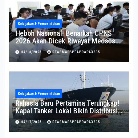
Kebijakan & Pemerintahan
Heboh Nasional! Benarkah CPNS
2026 Akan Dicek Riwayat Medsos?
Pernyataan BKN Bikin Heboh
04/18/2026
REASMAESPEAPRAPAX835
Kebijakan & Pemerintahan
Rahasia Baru Pertamina Terungkap!
Kapal Tanker Lokal Bikin Distribusi
RI Makin Kuat
04/17/2026
REASMAESPEAPRAPAX835