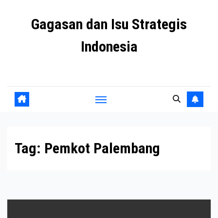
Skip
Gagasan dan Isu Strategis
to
content
Indonesia
Mengulas agenda penting negeri ini
Tag:
Pemkot Palembang