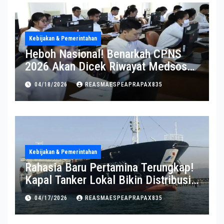
Kebijakan & Pemerintahan
Heboh Nasional! Benarkah CPNS
2026 Akan Dicek Riwayat Medsos?
Pernyataan BKN Bikin Heboh
04/18/2026
REASMAESPEAPRAPAX835
Kebijakan & Pemerintahan
Rahasia Baru Pertamina Terungkap!
Kapal Tanker Lokal Bikin Distribusi
RI Makin Kuat
04/17/2026
REASMAESPEAPRAPAX835