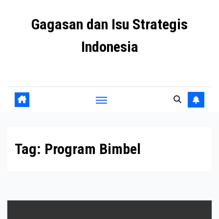
Skip
Gagasan dan Isu Strategis
to
content
Indonesia
Mengulas agenda penting negeri ini
Tag:
Program Bimbel