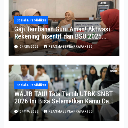
Sosial & Pendidikan
Gaji Tambahan Guru Aman! Aktivasi
Rekening Insentif dan BSU 2025
Diperpanjang
04/28/2026
REASMAESPEAPRAPAX835
Sosial & Pendidikan
WAJIB TAU! Tata Tertib UTBK SNBT
2026 Ini Bisa Selamatkan Kamu Dari
Diskualifikasi
04/19/2026
REASMAESPEAPRAPAX835