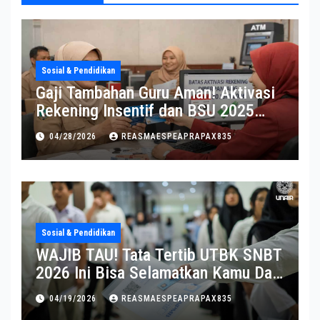
Sosial & Pendidikan
Gaji Tambahan Guru Aman! Aktivasi
Rekening Insentif dan BSU 2025
Diperpanjang
04/28/2026
REASMAESPEAPRAPAX835
Sosial & Pendidikan
WAJIB TAU! Tata Tertib UTBK SNBT
2026 Ini Bisa Selamatkan Kamu Dari
Diskualifikasi
04/19/2026
REASMAESPEAPRAPAX835