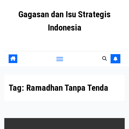
Skip
Gagasan dan Isu Strategis
to
content
Indonesia
Mengulas agenda penting negeri ini
Tag:
Ramadhan Tanpa Tenda