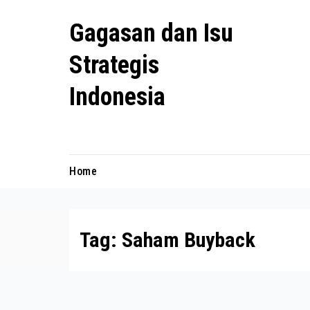
Skip
Gagasan dan Isu
to
content
Strategis
Indonesia
Mengulas agenda penting negeri ini
Home
Tag:
Saham Buyback