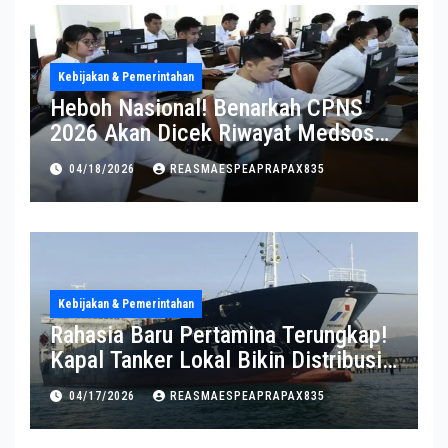
Kebijakan & Pemerintahan
Heboh Nasional! Benarkah CPNS
2026 Akan Dicek Riwayat Medsos?
Pernyataan BKN Bikin Heboh
04/18/2026
REASMAESPEAPRAPAX835
Kebijakan & Pemerintahan
Rahasia Baru Pertamina Terungkap!
Kapal Tanker Lokal Bikin Distribusi
RI Makin Kuat
04/17/2026
REASMAESPEAPRAPAX835