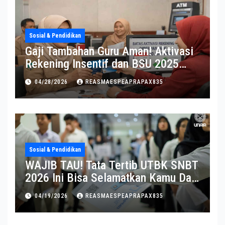
Sosial & Pendidikan
Gaji Tambahan Guru Aman! Aktivasi
Rekening Insentif dan BSU 2025
Diperpanjang
04/28/2026
REASMAESPEAPRAPAX835
Sosial & Pendidikan
WAJIB TAU! Tata Tertib UTBK SNBT
2026 Ini Bisa Selamatkan Kamu Dari
Diskualifikasi
04/19/2026
REASMAESPEAPRAPAX835