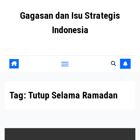
Skip
Gagasan dan Isu Strategis
to
content
Indonesia
Mengulas agenda penting negeri ini
Tag:
Tutup Selama Ramadan