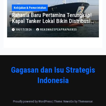
Kebijakan & Pemerintahan
Rahasia Baru Pertamina Terungkap!
Kapal Tanker Lokal Bikin Distribusi
RI Makin Kuat
04/17/2026
REASMAESPEAPRAPAX835
Gagasan dan Isu Strategis
Indonesia
Proudly powered by WordPress
|
Theme:
NewsGo
by
Themeansar
.