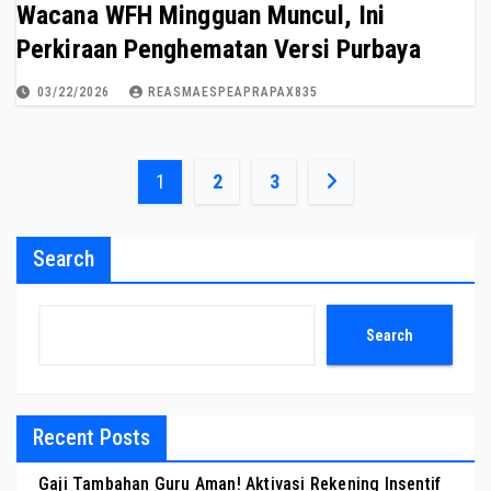
Wacana WFH Mingguan Muncul, Ini
Perkiraan Penghematan Versi Purbaya
03/22/2026
REASMAESPEAPRAPAX835
Posts
1
2
3
pagination
Search
Search
Recent Posts
Gaji Tambahan Guru Aman! Aktivasi Rekening Insentif