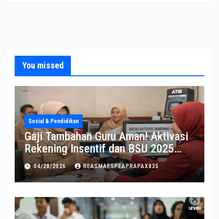
You missed
Sosial & Pendidikan
Gaji Tambahan Guru Aman! Aktivasi
Rekening Insentif dan BSU 2025
Diperpanjang
04/28/2026
REASMAESPEAPRAPAX835