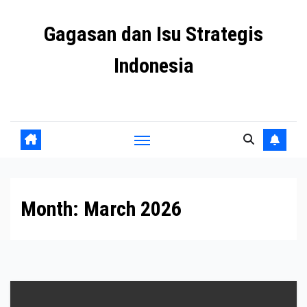
Skip
Gagasan dan Isu Strategis
to
content
Indonesia
Mengulas agenda penting negeri ini
Month:
March 2026