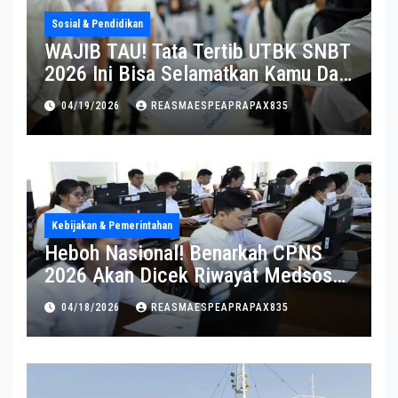
Sosial & Pendidikan
WAJIB TAU! Tata Tertib UTBK SNBT
2026 Ini Bisa Selamatkan Kamu Dari
Diskualifikasi
04/19/2026
REASMAESPEAPRAPAX835
Kebijakan & Pemerintahan
Heboh Nasional! Benarkah CPNS
2026 Akan Dicek Riwayat Medsos?
Pernyataan BKN Bikin Heboh
04/18/2026
REASMAESPEAPRAPAX835