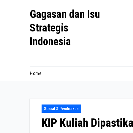
Skip
Gagasan dan Isu
to
content
Strategis
Indonesia
Mengulas agenda penting negeri ini
Home
Sosial & Pendidikan
KIP Kuliah Dipastik