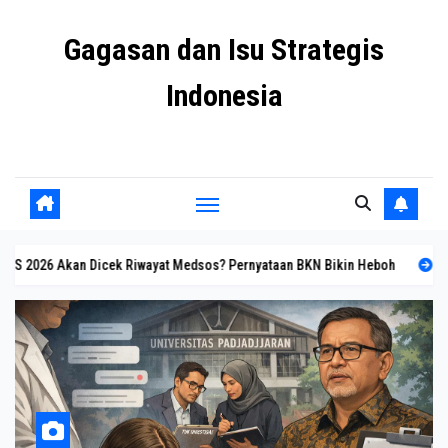
Skip
Gagasan dan Isu Strategis
to
content
Indonesia
Mengulas agenda penting negeri ini
 Akan Dicek Riwayat Medsos? Pernyataan BKN Bikin Heboh
Rahasia Ba