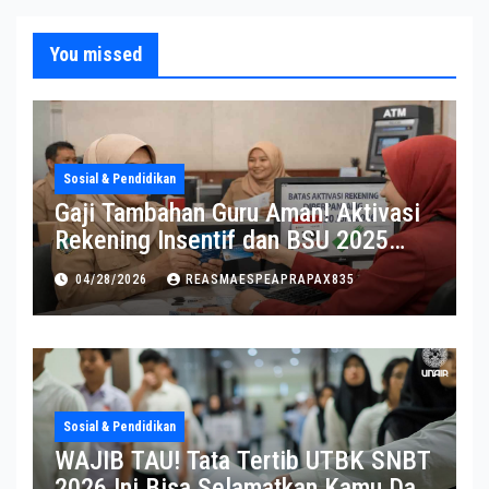
You missed
Sosial & Pendidikan
Gaji Tambahan Guru Aman! Aktivasi
Rekening Insentif dan BSU 2025
Diperpanjang
04/28/2026
REASMAESPEAPRAPAX835
Sosial & Pendidikan
WAJIB TAU! Tata Tertib UTBK SNBT
2026 Ini Bisa Selamatkan Kamu Dari