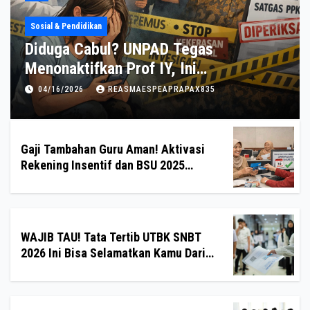
l & Pendidikan
Kebijakan 
IB TAU! Tata Tertib UTBK SNBT
Heboh 
6 Ini Bisa Selamatkan Kamu Dari
Akan D
ualifikasi
Pernya
/19/2026
REASMAESPEAPRAPAX835
04/18/2
Gaji Tambahan Guru Aman! Aktivasi
Rekening Insentif dan BSU 2025
Diperpanjang
WAJIB TAU! Tata Tertib UTBK SNBT
2026 Ini Bisa Selamatkan Kamu Dari
Diskualifikasi