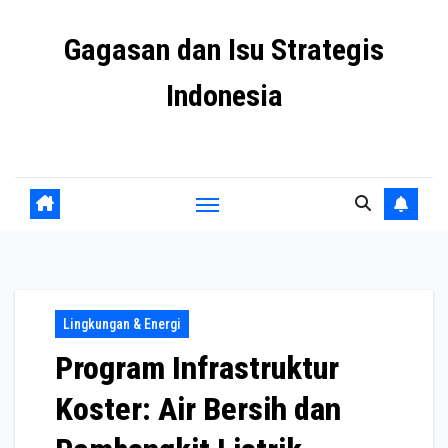
Skip
Gagasan dan Isu Strategis
to
content
Indonesia
Mengulas agenda penting negeri ini
Lingkungan & Energi
Program Infrastruktur
Koster: Air Bersih dan