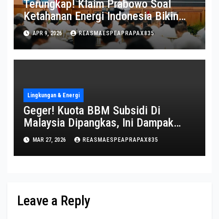
Terungkap! Klaim Prabowo Soal
Ketahanan Energi Indonesia Bikin
Heboh
APR 9, 2026
REASMAESPEAPRAPAX835
Lingkungan & Energi
Geger! Kuota BBM Subsidi Di
Malaysia Dipangkas, Ini Dampak
Mengejutkannya
MAR 27, 2026
REASMAESPEAPRAPAX835
Leave a Reply