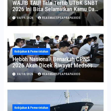
WAJIB TAU! Tata Tertib UTBK SNBT
2026 Ini Bisa Selamatkan Kamu Dari
Diskualifikasi
04/19/2026
REASMAESPEAPRAPAX835
Kebijakan & Pemerintahan
Heboh Nasional! Benarkah CPNS
2026 Akan Dicek Riwayat Medsos?
Pernyataan BKN Bikin Heboh
04/18/2026
REASMAESPEAPRAPAX835
Kebijakan & Pemerintahan