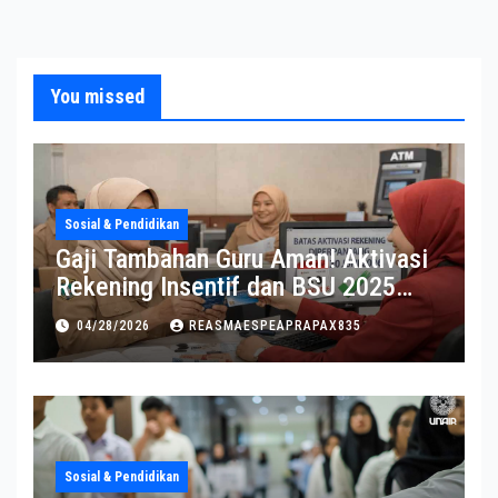
You missed
Sosial & Pendidikan
Gaji Tambahan Guru Aman! Aktivasi
Rekening Insentif dan BSU 2025
Diperpanjang
04/28/2026
REASMAESPEAPRAPAX835
Sosial & Pendidikan