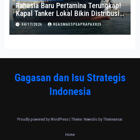
Rahasia Baru Pertamina Terungkap!
Kapal Tanker Lokal Bikin Distribusi
RI Makin Kuat
04/17/2026
REASMAESPEAPRAPAX835
Gagasan dan Isu Strategis
Indonesia
Proudly powered by WordPress
|
Theme:
NewsGo
by
Themeansar
.
Home