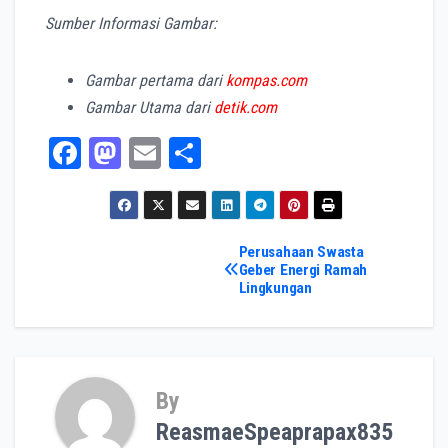
Sumber Informasi Gambar:
Gambar pertama dari
kompas.com
Gambar Utama dari
detik.com
Fa
M
E
Sh
ce
as
m
ar
bo
to
ail
e
ok
do
Post
Perusahaan Swasta
Geber Energi Ramah
n
Lingkungan
navigation
By
ReasmaeSpeaprapax835