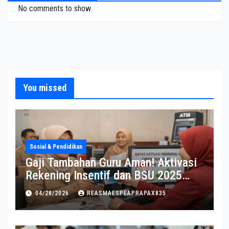
No comments to show.
You missed
Sosial & Pendidikan
Gaji Tambahan Guru Aman! Aktivasi
Rekening Insentif dan BSU 2025
Diperpanjang
04/28/2026
REASMAESPEAPRAPAX835