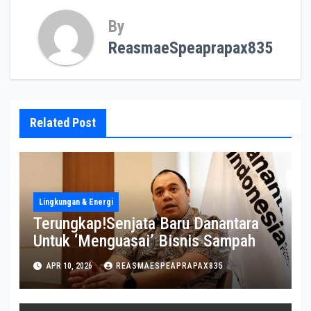
By
ReasmaeSpeaprapax835
Related Post
Lingkungan & Energi
Terungkap!Senjata Baru Danantara
Untuk ‘Menguasai’ Bisnis Sampah
APR 10, 2026
REASMAESPEAPRAPAX835