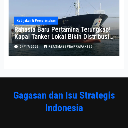
Kebijakan & Pemerintahan
Rahasia Baru Pertamina Terungkap!
Kapal Tanker Lokal Bikin Distribusi
RI Makin Kuat
04/17/2026
REASMAESPEAPRAPAX835
Gagasan dan Isu Strategis
Indonesia