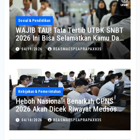
Sosial & Pendidikan
WAJIB TAU! Tata Tertib UTBK SNBT
2026 Ini Bisa Selamatkan Kamu Dari
Diskualifikasi
04/19/2026
REASMAESPEAPRAPAX835
Kebijakan & Pemerintahan
Heboh Nasional! Benarkah CPNS
2026 Akan Dicek Riwayat Medsos?
Pernyataan BKN Bikin Heboh
04/18/2026
REASMAESPEAPRAPAX835