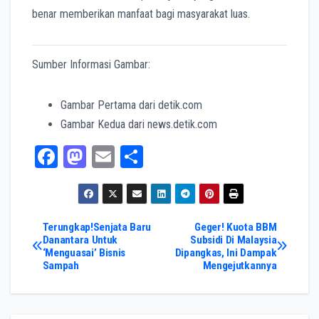
benar memberikan manfaat bagi masyarakat luas.
Sumber Informasi Gambar:
Gambar Pertama dari detik.com
Gambar Kedua dari news.detik.com
Fa
M
E
Sh
ce
as
m
ar
bo
to
ail
e
ok
do
Post
Terungkap!Senjata Baru
Geger! Kuota BBM
Danantara Untuk
Subsidi Di Malaysia
n
‘Menguasai’ Bisnis
Dipangkas, Ini Dampak
navigation
Sampah
Mengejutkannya