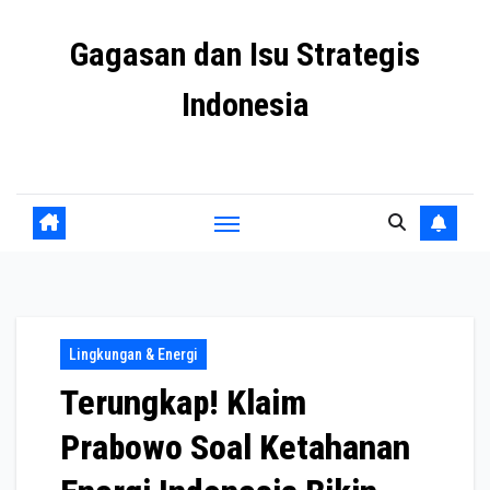
Skip
Gagasan dan Isu Strategis
to
content
Indonesia
Mengulas agenda penting negeri ini
Lingkungan & Energi
Terungkap! Klaim
Prabowo Soal Ketahanan