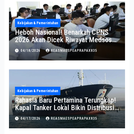
Kebijakan & Pemerintahan
Heboh Nasional! Benarkah CPNS
2026 Akan Dicek Riwayat Medsos?
Pernyataan BKN Bikin Heboh
04/18/2026
REASMAESPEAPRAPAX835
Kebijakan & Pemerintahan
Rahasia Baru Pertamina Terungkap!
Kapal Tanker Lokal Bikin Distribusi
RI Makin Kuat
04/17/2026
REASMAESPEAPRAPAX835