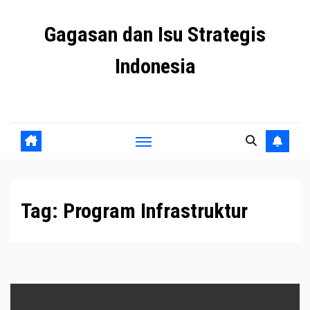
Skip
Gagasan dan Isu Strategis
to
content
Indonesia
Mengulas agenda penting negeri ini
Tag:
Program Infrastruktur