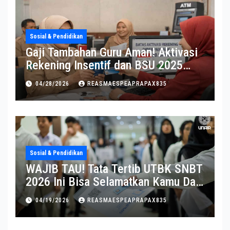
Sosial & Pendidikan
Gaji Tambahan Guru Aman! Aktivasi
Rekening Insentif dan BSU 2025
Diperpanjang
04/28/2026
REASMAESPEAPRAPAX835
Sosial & Pendidikan
WAJIB TAU! Tata Tertib UTBK SNBT
2026 Ini Bisa Selamatkan Kamu Dari
Diskualifikasi
04/19/2026
REASMAESPEAPRAPAX835