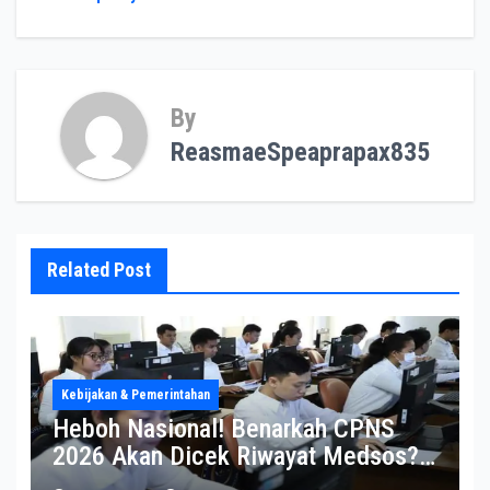
By
ReasmaeSpeaprapax835
Related Post
Kebijakan & Pemerintahan
Heboh Nasional! Benarkah CPNS
2026 Akan Dicek Riwayat Medsos?
Pernyataan BKN Bikin Heboh