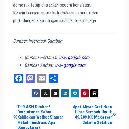
domestik tetap dijalankan secara konsisten.
Keseimbangan antara keterbukaan ekonomi dan
perlindungan kepentingan nasional tetap dijaga.
Sumber Informasi Gambar:
Gambar Pertama:
www.google.com
Gambar Kedua:
www.google.com
Fa
M
E
Sh
ce
as
m
ar
bo
to
ail
e
ok
do
Post
THR ASN Ditahan!
Appi-Aliyah Gratiskan
Ombudsman Sebut
Iuran Sampah Untuk
n
Kebijakan Walkot Siantar
49.209 KK Makassar
navigation
Maladministrasi, Apa
Selama Setahun
Dampaknya?