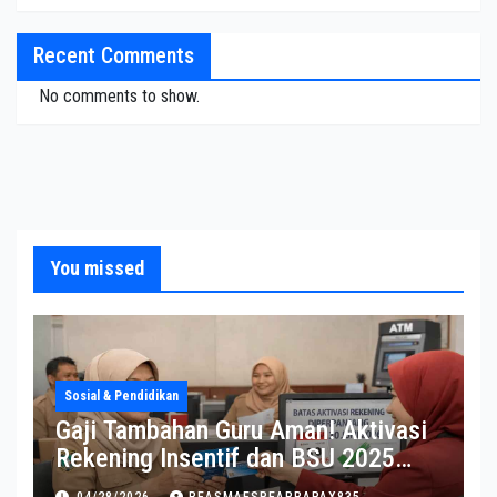
Recent Comments
No comments to show.
You missed
Sosial & Pendidikan
Gaji Tambahan Guru Aman! Aktivasi
Rekening Insentif dan BSU 2025
Diperpanjang