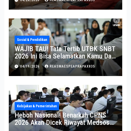
04/28/2026
REASMAESPEAPRAPAX835
Sosial & Pendidikan
WAJIB TAU! Tata Tertib UTBK SNBT
2026 Ini Bisa Selamatkan Kamu Dari
Diskualifikasi
04/19/2026
REASMAESPEAPRAPAX835
Kebijakan & Pemerintahan
Heboh Nasional! Benarkah CPNS
2026 Akan Dicek Riwayat Medsos?
Pernyataan BKN Bikin Heboh