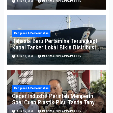
APR 18, 2026
REASMAESPEAPRAPAX835
Kebijakan & Pemerintahan
Rahasia Baru Pertamina Terungkap!
Kapal Tanker Lokal Bikin Distribusi
RI Makin Kuat
APR 17, 2026
REASMAESPEAPRAPAX835
Kebijakan & Pemerintahan
Geger Industri! Perintah Menperin
Soal Cuan Plastik Picu Tanda Tanya
Besar
APR 15, 2026
REASMAESPEAPRAPAX835