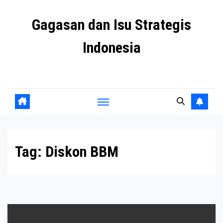
Skip
Gagasan dan Isu Strategis
to
content
Indonesia
Mengulas agenda penting negeri ini
Tag:
Diskon BBM