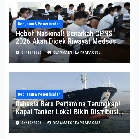
Kebijakan & Pemerintahan
Heboh Nasional! Benarkah CPNS
2026 Akan Dicek Riwayat Medsos?
Pernyataan BKN Bikin Heboh
04/18/2026
REASMAESPEAPRAPAX835
Kebijakan & Pemerintahan
Rahasia Baru Pertamina Terungkap!
Kapal Tanker Lokal Bikin Distribusi
RI Makin Kuat
04/17/2026
REASMAESPEAPRAPAX835