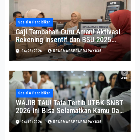
Sosial & Pendidikan
Gaji Tambahan Guru Aman! Aktivasi
Rekening Insentif dan BSU 2025
Diperpanjang
04/28/2026
REASMAESPEAPRAPAX835
Sosial & Pendidikan
WAJIB TAU! Tata Tertib UTBK SNBT
2026 Ini Bisa Selamatkan Kamu Dari
Diskualifikasi
04/19/2026
REASMAESPEAPRAPAX835