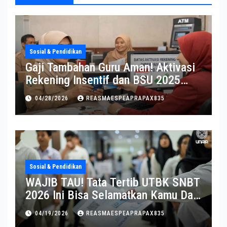
Sosial & Pendidikan
Gaji Tambahan Guru Aman! Aktivasi
Rekening Insentif dan BSU 2025
Diperpanjang
04/28/2026
REASMAESPEAPRAPAX835
Sosial & Pendidikan
WAJIB TAU! Tata Tertib UTBK SNBT
2026 Ini Bisa Selamatkan Kamu Dari
Diskualifikasi
04/19/2026
REASMAESPEAPRAPAX835