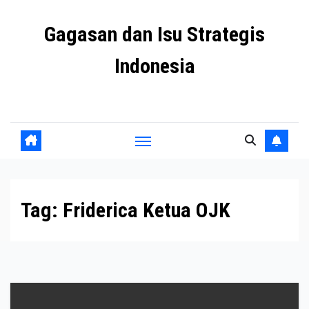
Skip
Gagasan dan Isu Strategis
to
content
Indonesia
Mengulas agenda penting negeri ini
Tag:
Friderica Ketua OJK