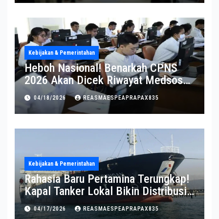
Kebijakan & Pemerintahan
Heboh Nasional! Benarkah CPNS
2026 Akan Dicek Riwayat Medsos?
Pernyataan BKN Bikin Heboh
04/18/2026
REASMAESPEAPRAPAX835
Kebijakan & Pemerintahan
Rahasia Baru Pertamina Terungkap!
Kapal Tanker Lokal Bikin Distribusi
RI Makin Kuat
04/17/2026
REASMAESPEAPRAPAX835