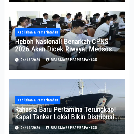
Kebijakan & Pemerintahan
Heboh Nasional! Benarkah CPNS
2026 Akan Dicek Riwayat Medsos?
Pernyataan BKN Bikin Heboh
04/18/2026
REASMAESPEAPRAPAX835
Kebijakan & Pemerintahan
Rahasia Baru Pertamina Terungkap!
Kapal Tanker Lokal Bikin Distribusi
RI Makin Kuat
04/17/2026
REASMAESPEAPRAPAX835