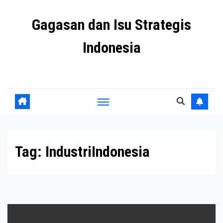
Skip
Gagasan dan Isu Strategis
to
content
Indonesia
Mengulas agenda penting negeri ini
Tag:
IndustriIndonesia