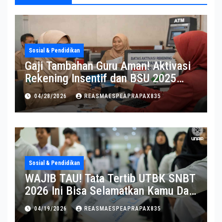
Sosial & Pendidikan
Gaji Tambahan Guru Aman! Aktivasi
Rekening Insentif dan BSU 2025
Diperpanjang
04/28/2026
REASMAESPEAPRAPAX835
Sosial & Pendidikan
WAJIB TAU! Tata Tertib UTBK SNBT
2026 Ini Bisa Selamatkan Kamu Dari
Diskualifikasi
04/19/2026
REASMAESPEAPRAPAX835