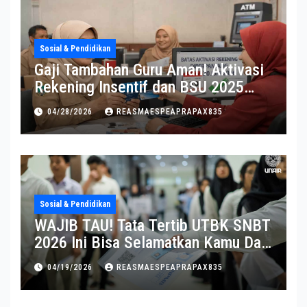
Sosial & Pendidikan
Gaji Tambahan Guru Aman! Aktivasi
Rekening Insentif dan BSU 2025
Diperpanjang
04/28/2026
REASMAESPEAPRAPAX835
Sosial & Pendidikan
WAJIB TAU! Tata Tertib UTBK SNBT
2026 Ini Bisa Selamatkan Kamu Dari
Diskualifikasi
04/19/2026
REASMAESPEAPRAPAX835