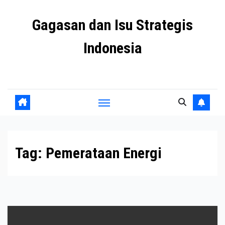
Skip
Gagasan dan Isu Strategis
to
content
Indonesia
Mengulas agenda penting negeri ini
Tag:
Pemerataan Energi