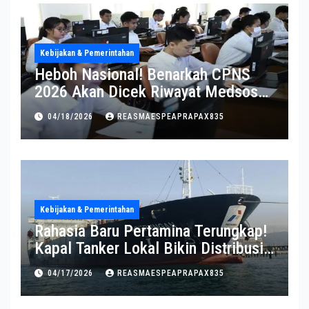
Kebijakan & Pemerintahan
Heboh Nasional! Benarkah CPNS
2026 Akan Dicek Riwayat Medsos?
Pernyataan BKN Bikin Heboh
04/18/2026
REASMAESPEAPRAPAX835
Kebijakan & Pemerintahan
Rahasia Baru Pertamina Terungkap!
Kapal Tanker Lokal Bikin Distribusi
RI Makin Kuat
04/17/2026
REASMAESPEAPRAPAX835