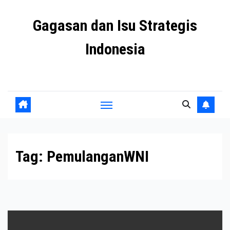
Skip
Gagasan dan Isu Strategis
to
content
Indonesia
Mengulas agenda penting negeri ini
Tag:
PemulanganWNI