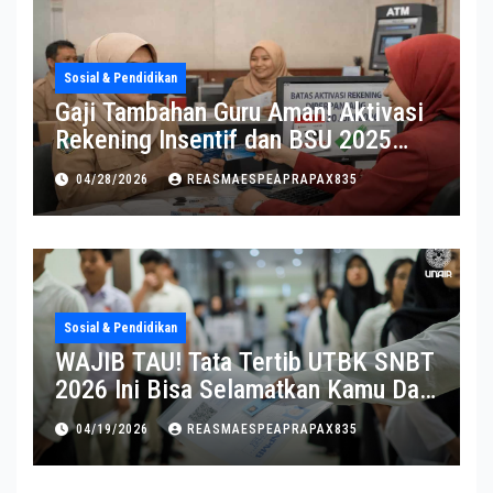
Sosial & Pendidikan
Gaji Tambahan Guru Aman! Aktivasi
Rekening Insentif dan BSU 2025
Diperpanjang
04/28/2026
REASMAESPEAPRAPAX835
Sosial & Pendidikan
WAJIB TAU! Tata Tertib UTBK SNBT
2026 Ini Bisa Selamatkan Kamu Dari
Diskualifikasi
04/19/2026
REASMAESPEAPRAPAX835