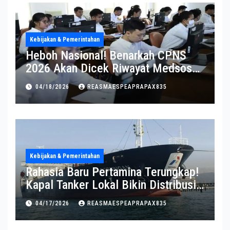
Kebijakan & Pemerintahan
Heboh Nasional! Benarkah CPNS
2026 Akan Dicek Riwayat Medsos?
Pernyataan BKN Bikin Heboh
04/18/2026
REASMAESPEAPRAPAX835
Kebijakan & Pemerintahan
Rahasia Baru Pertamina Terungkap!
Kapal Tanker Lokal Bikin Distribusi
RI Makin Kuat
04/17/2026
REASMAESPEAPRAPAX835