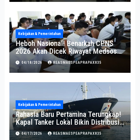
Kebijakan & Pemerintahan
Heboh Nasional! Benarkah CPNS
2026 Akan Dicek Riwayat Medsos?
Pernyataan BKN Bikin Heboh
04/18/2026
REASMAESPEAPRAPAX835
Kebijakan & Pemerintahan
Rahasia Baru Pertamina Terungkap!
Kapal Tanker Lokal Bikin Distribusi
RI Makin Kuat
04/17/2026
REASMAESPEAPRAPAX835