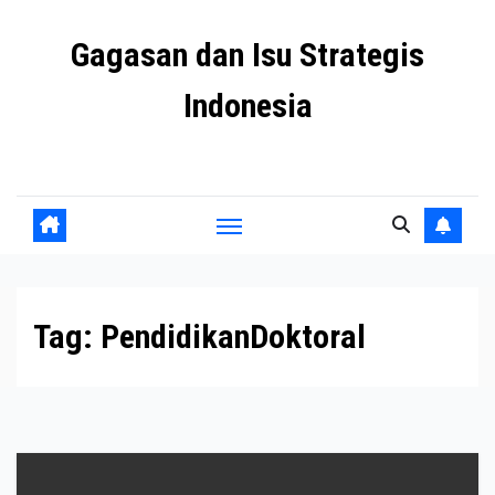
Skip
Gagasan dan Isu Strategis
to
content
Indonesia
Mengulas agenda penting negeri ini
Tag:
PendidikanDoktoral