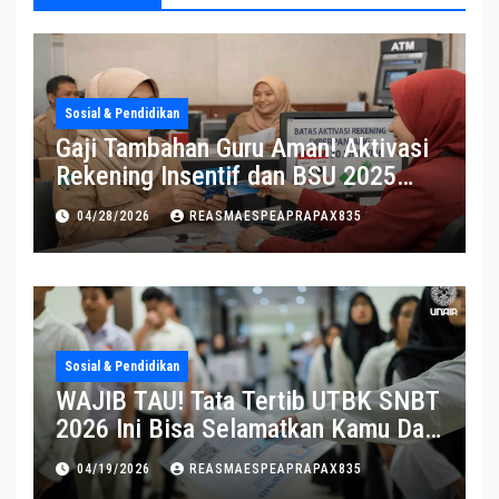
Sosial & Pendidikan
Gaji Tambahan Guru Aman! Aktivasi
Rekening Insentif dan BSU 2025
Diperpanjang
04/28/2026
REASMAESPEAPRAPAX835
Sosial & Pendidikan
WAJIB TAU! Tata Tertib UTBK SNBT
2026 Ini Bisa Selamatkan Kamu Dari
Diskualifikasi
04/19/2026
REASMAESPEAPRAPAX835