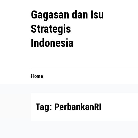
Skip
Gagasan dan Isu
to
content
Strategis
Indonesia
Mengulas agenda penting negeri ini
Home
Tag:
PerbankanRI