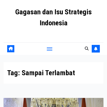
Skip
Gagasan dan Isu Strategis
to
content
Indonesia
Mengulas agenda penting negeri ini
Tag:
Sampai Terlambat