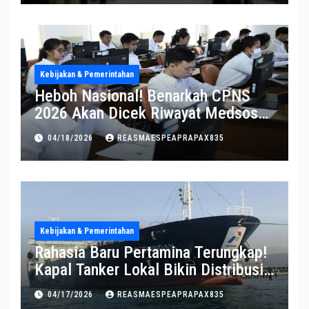
Kebijakan & Pemerintahan
Heboh Nasional! Benarkah CPNS
2026 Akan Dicek Riwayat Medsos?
Pernyataan BKN Bikin Heboh
04/18/2026
REASMAESPEAPRAPAX835
Kebijakan & Pemerintahan
Rahasia Baru Pertamina Terungkap!
Kapal Tanker Lokal Bikin Distribusi
RI Makin Kuat
04/17/2026
REASMAESPEAPRAPAX835