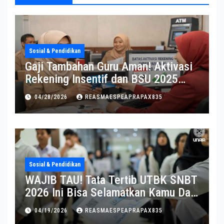
Sosial & Pendidikan
Gaji Tambahan Guru Aman! Aktivasi
Rekening Insentif dan BSU 2025
Diperpanjang
04/28/2026
REASMAESPEAPRAPAX835
Sosial & Pendidikan
WAJIB TAU! Tata Tertib UTBK SNBT
2026 Ini Bisa Selamatkan Kamu Dari
Diskualifikasi
04/19/2026
REASMAESPEAPRAPAX835