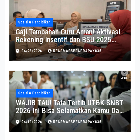
Sosial & Pendidikan
Gaji Tambahan Guru Aman! Aktivasi
Rekening Insentif dan BSU 2025
Diperpanjang
04/28/2026
REASMAESPEAPRAPAX835
Sosial & Pendidikan
WAJIB TAU! Tata Tertib UTBK SNBT
2026 Ini Bisa Selamatkan Kamu Dari
Diskualifikasi
04/19/2026
REASMAESPEAPRAPAX835