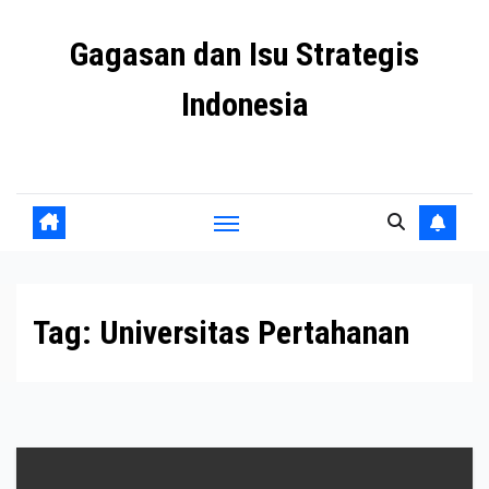
Skip
Gagasan dan Isu Strategis
to
content
Indonesia
Mengulas agenda penting negeri ini
Tag:
Universitas Pertahanan