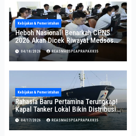
Kebijakan & Pemerintahan
Heboh Nasional! Benarkah CPNS
2026 Akan Dicek Riwayat Medsos?
Pernyataan BKN Bikin Heboh
04/18/2026
REASMAESPEAPRAPAX835
Kebijakan & Pemerintahan
Rahasia Baru Pertamina Terungkap!
Kapal Tanker Lokal Bikin Distribusi
RI Makin Kuat
04/17/2026
REASMAESPEAPRAPAX835