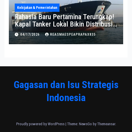
Kebijakan & Pemerintahan
Rahasia Baru Pertamina Terungkap!
Kapal Tanker Lokal Bikin Distribusi
RI Makin Kuat
04/17/2026
REASMAESPEAPRAPAX835
Gagasan dan Isu Strategis
Indonesia
Proudly powered by WordPress
|
Theme:
NewsGo
by
Themeansar
.