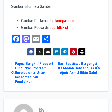
Sumber Informasi Gambar:
Gambar Pertama dari
kompas.com
Gambar Kedua dari
certiflux.id
Fa
M
E
Sh
ce
as
m
ar
bo
to
ail
e
ok
do
Post
Papua Bangkit! Freeport
Dari Beasiswa Bergengsi
Luncurkan Program
Ke Medan Bencana, Aksi
n
Revolusioner Untuk
Ajmir Akmal Bikin Salut
navigation
Kesehatan dan
Pendidikan
By