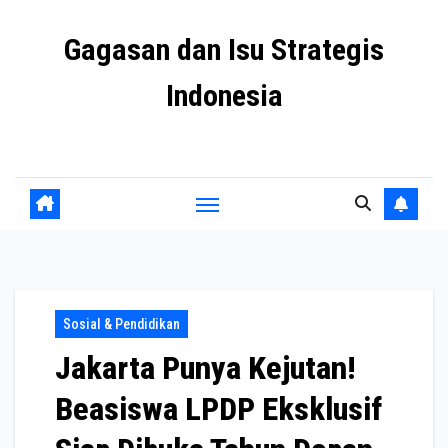
Skip
Gagasan dan Isu Strategis
to
content
Indonesia
Mengulas agenda penting negeri ini
Sosial & Pendidikan
Jakarta Punya Kejutan!
Beasiswa LPDP Eksklusif