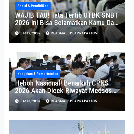
Sosial & Pendidikan
WAJIB TAU! Tata Tertib UTBK SNBT
2026 Ini Bisa Selamatkan Kamu Dari
Diskualifikasi
04/19/2026
REASMAESPEAPRAPAX835
Kebijakan & Pemerintahan
Heboh Nasional! Benarkah CPNS
2026 Akan Dicek Riwayat Medsos?
Pernyataan BKN Bikin Heboh
04/18/2026
REASMAESPEAPRAPAX835