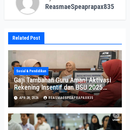
ReasmaeSpeaprapax835
Related Post
Sosial & Pendidikan
Gaji Tambahan Guru Aman! Aktivasi
Rekening Insentif dan BSU 2025
Diperpanjang
APR 28, 2026
REASMAESPEAPRAPAX835