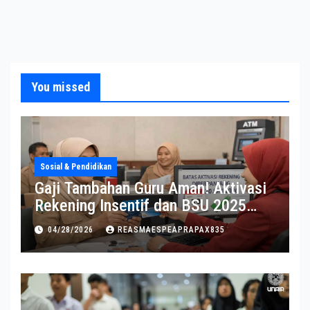
You missed
Sosial & Pendidikan
Gaji Tambahan Guru Aman! Aktivasi
Rekening Insentif dan BSU 2025
Diperpanjang
04/28/2026
REASMAESPEAPRAPAX835