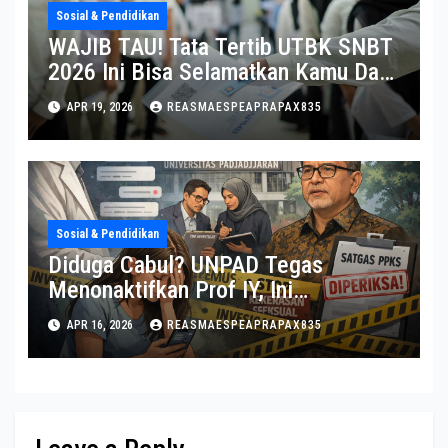
Sosial & Pendidikan
WAJIB TAU! Tata Tertib UTBK SNBT
2026 Ini Bisa Selamatkan Kamu Dari
Diskualifikasi
APR 19, 2026
REASMAESPEAPRAPAX835
Sosial & Pendidikan
Diduga Cabul? UNPAD Tegas
Menonaktifkan Prof IY, Ini
Penjelasannya!
APR 16, 2026
REASMAESPEAPRAPAX835