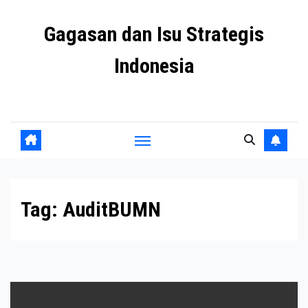
Skip
Gagasan dan Isu Strategis
to
content
Indonesia
Mengulas agenda penting negeri ini
Tag:
AuditBUMN