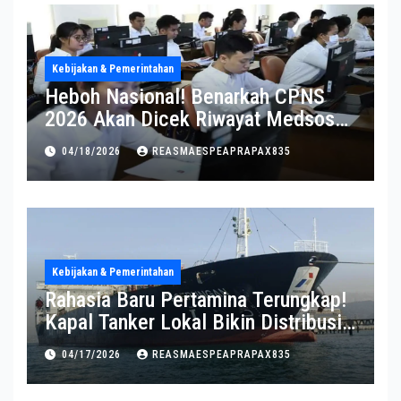
Kebijakan & Pemerintahan
Heboh Nasional! Benarkah CPNS
2026 Akan Dicek Riwayat Medsos?
Pernyataan BKN Bikin Heboh
04/18/2026
REASMAESPEAPRAPAX835
Kebijakan & Pemerintahan
Rahasia Baru Pertamina Terungkap!
Kapal Tanker Lokal Bikin Distribusi
RI Makin Kuat
04/17/2026
REASMAESPEAPRAPAX835