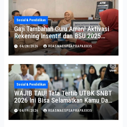
Sosial & Pendidikan
Gaji Tambahan Guru Aman! Aktivasi
Rekening Insentif dan BSU 2025
Diperpanjang
04/28/2026
REASMAESPEAPRAPAX835
Sosial & Pendidikan
WAJIB TAU! Tata Tertib UTBK SNBT
2026 Ini Bisa Selamatkan Kamu Dari
Diskualifikasi
04/19/2026
REASMAESPEAPRAPAX835