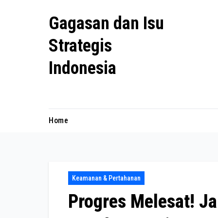
Skip
Gagasan dan Isu
to
content
Strategis
Indonesia
Mengulas agenda penting negeri ini
Home
Keamanan & Pertahanan
Progres Melesat! J